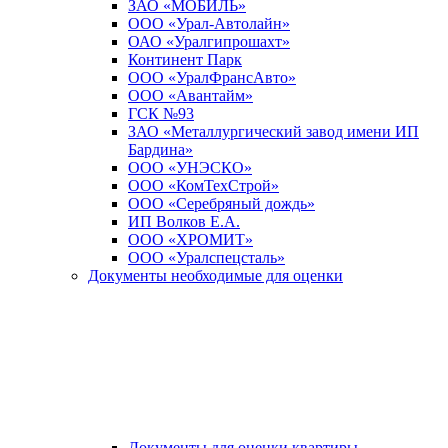
ЗАО «МОБИЛЬ»
ООО «Урал-Автолайн»
ОАО «Уралгипрошахт»
Континент Парк
ООО «УралФрансАвто»
ООО «Авантайм»
ГСК №93
ЗАО «Металлургический завод имени ИП
Бардина»
ООО «УНЭСКО»
ООО «КомТехСтрой»
ООО «Серебряный дождь»
ИП Волков Е.А.
ООО «ХРОМИТ»
ООО «Уралспецсталь»
Документы необходимые для оценки
Документы для оценки квартиры