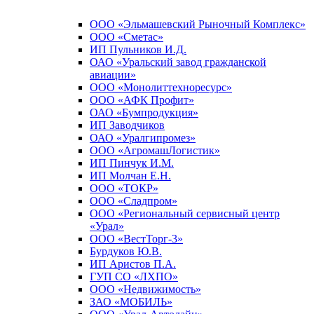
ООО «Эльмашевский Рыночный Комплекс»
ООО «Сметас»
ИП Пульников И.Д.
ОАО «Уральский завод гражданской
авиации»
ООО «Монолиттехноресурс»
ООО «АФК Профит»
ОАО «Бумпродукция»
ИП Заводчиков
ОАО «Уралгипромез»
ООО «АгромашЛогистик»
ИП Пинчук И.М.
ИП Молчан Е.Н.
ООО «ТОКР»
ООО «Сладпром»
ООО «Региональный сервисный центр
«Урал»
ООО «ВестТорг-3»
Бурдуков Ю.В.
ИП Аристов П.А.
ГУП СО «ЛХПО»
ООО «Недвижимость»
ЗАО «МОБИЛЬ»