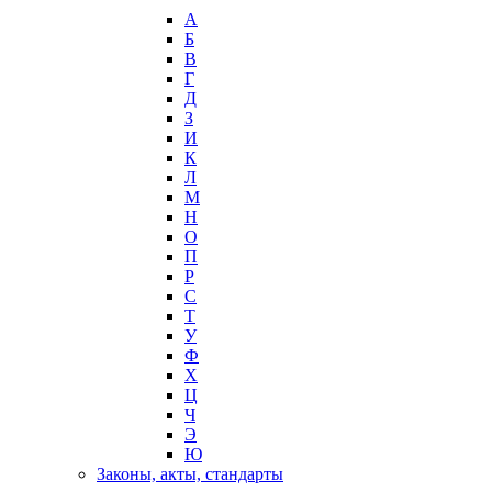
А
Б
В
Г
Д
З
И
К
Л
М
Н
О
П
Р
С
Т
У
Ф
Х
Ц
Ч
Э
Ю
Законы, акты, стандарты