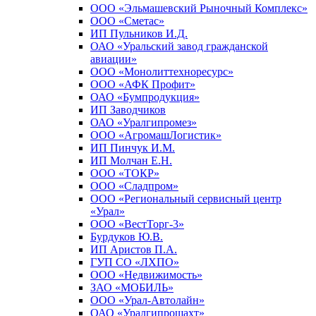
ООО «Эльмашевский Рыночный Комплекс»
ООО «Сметас»
ИП Пульников И.Д.
ОАО «Уральский завод гражданской
авиации»
ООО «Монолиттехноресурс»
ООО «АФК Профит»
ОАО «Бумпродукция»
ИП Заводчиков
ОАО «Уралгипромез»
ООО «АгромашЛогистик»
ИП Пинчук И.М.
ИП Молчан Е.Н.
ООО «ТОКР»
ООО «Сладпром»
ООО «Региональный сервисный центр
«Урал»
ООО «ВестТорг-3»
Бурдуков Ю.В.
ИП Аристов П.А.
ГУП СО «ЛХПО»
ООО «Недвижимость»
ЗАО «МОБИЛЬ»
ООО «Урал-Автолайн»
ОАО «Уралгипрошахт»