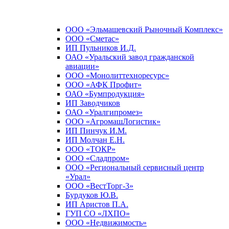
ООО «Эльмашевский Рыночный Комплекс»
ООО «Сметас»
ИП Пульников И.Д.
ОАО «Уральский завод гражданской
авиации»
ООО «Монолиттехноресурс»
ООО «АФК Профит»
ОАО «Бумпродукция»
ИП Заводчиков
ОАО «Уралгипромез»
ООО «АгромашЛогистик»
ИП Пинчук И.М.
ИП Молчан Е.Н.
ООО «ТОКР»
ООО «Сладпром»
ООО «Региональный сервисный центр
«Урал»
ООО «ВестТорг-3»
Бурдуков Ю.В.
ИП Аристов П.А.
ГУП СО «ЛХПО»
ООО «Недвижимость»