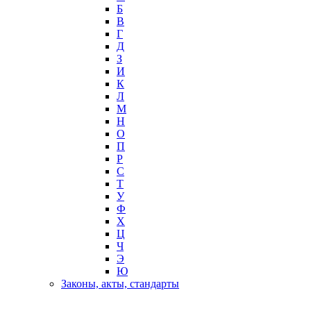
Б
В
Г
Д
З
И
К
Л
М
Н
О
П
Р
С
Т
У
Ф
Х
Ц
Ч
Э
Ю
Законы, акты, стандарты