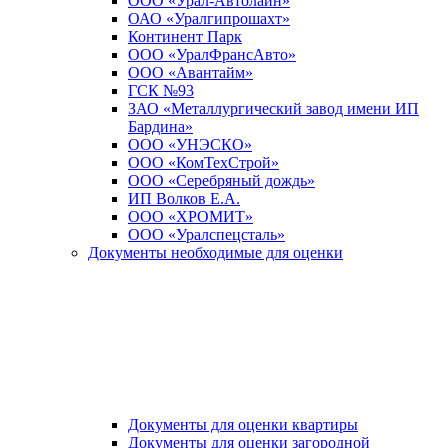
ООО «Урал-Автолайн»
ОАО «Уралгипрошахт»
Континент Парк
ООО «УралФрансАвто»
ООО «Авантайм»
ГСК №93
ЗАО «Металлургический завод имени ИП
Бардина»
ООО «УНЭСКО»
ООО «КомТехСтрой»
ООО «Серебряный дождь»
ИП Волков Е.А.
ООО «ХРОМИТ»
ООО «Уралспецсталь»
Документы необходимые для оценки
Документы для оценки квартиры
Документы для оценки загородной