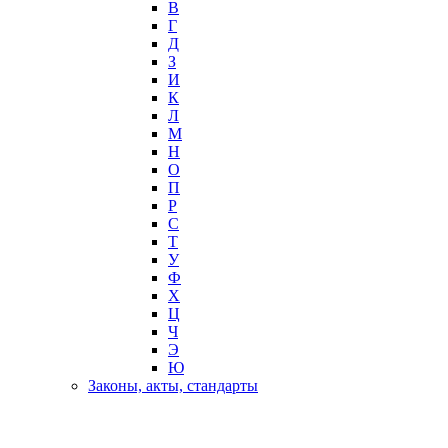
В
Г
Д
З
И
К
Л
М
Н
О
П
Р
С
Т
У
Ф
Х
Ц
Ч
Э
Ю
Законы, акты, стандарты