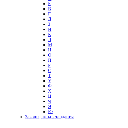
Б
В
Г
Д
З
И
К
Л
М
Н
О
П
Р
С
Т
У
Ф
Х
Ц
Ч
Э
Ю
Законы, акты, стандарты