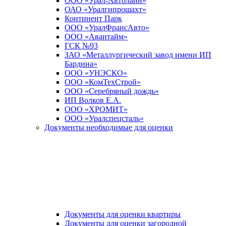
ООО «Урал-Автолайн»
ОАО «Уралгипрошахт»
Континент Парк
ООО «УралФрансАвто»
ООО «Авантайм»
ГСК №93
ЗАО «Металлургический завод имени ИП
Бардина»
ООО «УНЭСКО»
ООО «КомТехСтрой»
ООО «Серебряный дождь»
ИП Волков Е.А.
ООО «ХРОМИТ»
ООО «Уралспецсталь»
Документы необходимые для оценки
Документы для оценки квартиры
Документы для оценки загородной