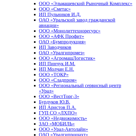
ООО «Эльмашевский Рыночный Комплекс»
ООО «Сметас»
ИП Пульников И.Д.
ОАО «Уральский завод гражданской
авиации»
ООО «Монолиттехноресурс»
ООО «АФК Профит»
ОАО «Бумпродукция»
ИП Заводчиков
ОАО «Уралгипромез»
ООО «АгромашЛогистик»
ИП Пинчук И.М.
ИП Молчан Е.Н.
ООО «ТОКР»
ООО «Сладпром»
ООО «Региональный сервисный центр
«Урал»
ООО «ВестТорг-3»
Бурдуков Ю.В.
ИП Аристов П.А.
ГУП СО «ЛХПО»
ООО «Недвижимость»
ЗАО «МОБИЛЬ»
ООО «Урал-Автолайн»
ОАО «Уралгипрошахт»