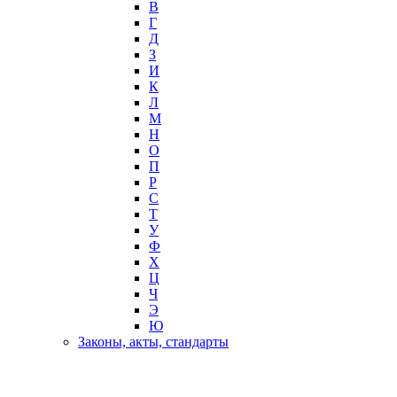
В
Г
Д
З
И
К
Л
М
Н
О
П
Р
С
Т
У
Ф
Х
Ц
Ч
Э
Ю
Законы, акты, стандарты