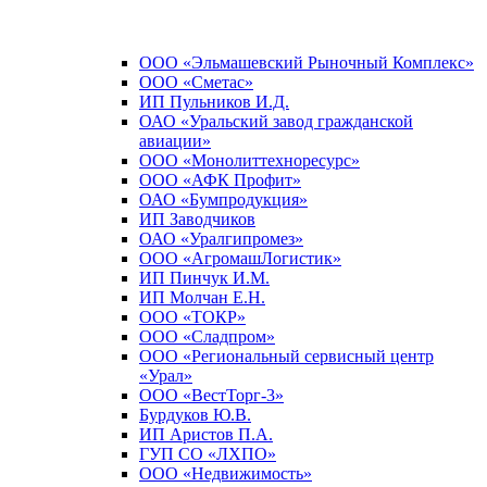
ООО «Эльмашевский Рыночный Комплекс»
ООО «Сметас»
ИП Пульников И.Д.
ОАО «Уральский завод гражданской
авиации»
ООО «Монолиттехноресурс»
ООО «АФК Профит»
ОАО «Бумпродукция»
ИП Заводчиков
ОАО «Уралгипромез»
ООО «АгромашЛогистик»
ИП Пинчук И.М.
ИП Молчан Е.Н.
ООО «ТОКР»
ООО «Сладпром»
ООО «Региональный сервисный центр
«Урал»
ООО «ВестТорг-3»
Бурдуков Ю.В.
ИП Аристов П.А.
ГУП СО «ЛХПО»
ООО «Недвижимость»