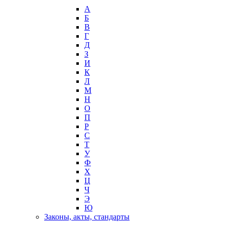
А
Б
В
Г
Д
З
И
К
Л
М
Н
О
П
Р
С
Т
У
Ф
Х
Ц
Ч
Э
Ю
Законы, акты, стандарты