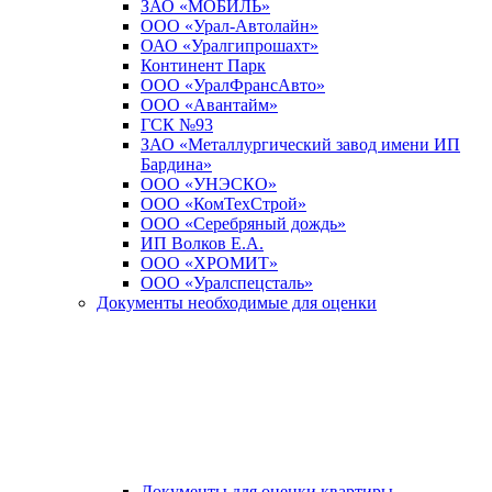
ЗАО «МОБИЛЬ»
ООО «Урал-Автолайн»
ОАО «Уралгипрошахт»
Континент Парк
ООО «УралФрансАвто»
ООО «Авантайм»
ГСК №93
ЗАО «Металлургический завод имени ИП
Бардина»
ООО «УНЭСКО»
ООО «КомТехСтрой»
ООО «Серебряный дождь»
ИП Волков Е.А.
ООО «ХРОМИТ»
ООО «Уралспецсталь»
Документы необходимые для оценки
Документы для оценки квартиры