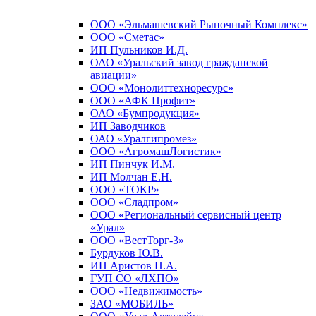
ООО «Эльмашевский Рыночный Комплекс»
ООО «Сметас»
ИП Пульников И.Д.
ОАО «Уральский завод гражданской
авиации»
ООО «Монолиттехноресурс»
ООО «АФК Профит»
ОАО «Бумпродукция»
ИП Заводчиков
ОАО «Уралгипромез»
ООО «АгромашЛогистик»
ИП Пинчук И.М.
ИП Молчан Е.Н.
ООО «ТОКР»
ООО «Сладпром»
ООО «Региональный сервисный центр
«Урал»
ООО «ВестТорг-3»
Бурдуков Ю.В.
ИП Аристов П.А.
ГУП СО «ЛХПО»
ООО «Недвижимость»
ЗАО «МОБИЛЬ»