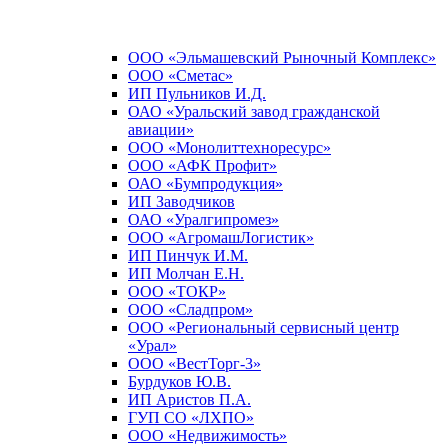
ООО «Эльмашевский Рыночный Комплекс»
ООО «Сметас»
ИП Пульников И.Д.
ОАО «Уральский завод гражданской
авиации»
ООО «Монолиттехноресурс»
ООО «АФК Профит»
ОАО «Бумпродукция»
ИП Заводчиков
ОАО «Уралгипромез»
ООО «АгромашЛогистик»
ИП Пинчук И.М.
ИП Молчан Е.Н.
ООО «ТОКР»
ООО «Сладпром»
ООО «Региональный сервисный центр
«Урал»
ООО «ВестТорг-3»
Бурдуков Ю.В.
ИП Аристов П.А.
ГУП СО «ЛХПО»
ООО «Недвижимость»