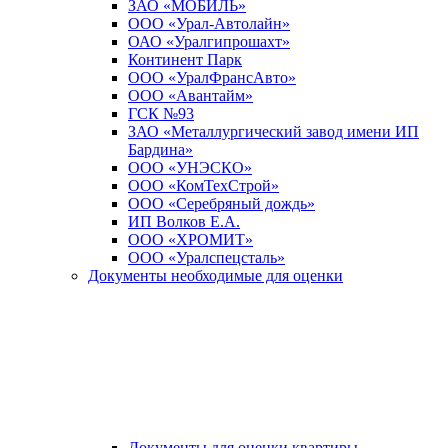
ЗАО «МОБИЛЬ»
ООО «Урал-Автолайн»
ОАО «Уралгипрошахт»
Континент Парк
ООО «УралФрансАвто»
ООО «Авантайм»
ГСК №93
ЗАО «Металлургический завод имени ИП
Бардина»
ООО «УНЭСКО»
ООО «КомТехСтрой»
ООО «Серебряный дождь»
ИП Волков Е.А.
ООО «ХРОМИТ»
ООО «Уралспецсталь»
Документы необходимые для оценки
Документы для оценки квартиры