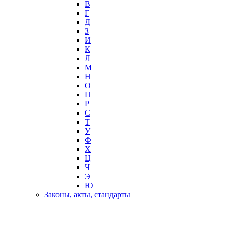
В
Г
Д
З
И
К
Л
М
Н
О
П
Р
С
Т
У
Ф
Х
Ц
Ч
Э
Ю
Законы, акты, стандарты