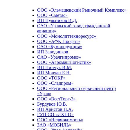
ООО «Эльмашевский Рыночный Комплекс»
ООО «Сметас»
ИП Пульников И.Д.
ОАО «Уральский завод гражданской
авиации»
ООО «Монолиттехноресурс»
ООО «АФК Профит»
ОАО «Бумпродукция»
ИП Заводчиков
ОАО «Уралгипромез»
ООО «АгромашЛогистик»
ИП Пинчук И.М.
ИП Молчан Е.Н.
ООО «ТОКР»
ООО «Сладпром»
ООО «Региональный сервисный центр
«Урал»
ООО «ВестТорг-3»
Бурдуков Ю.В.
ИП Аристов П.А.
ГУП СО «ЛХПО»
ООО «Недвижимость»
ЗАО «МОБИЛЬ»