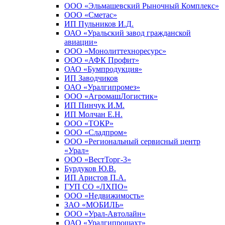
ООО «Эльмашевский Рыночный Комплекс»
ООО «Сметас»
ИП Пульников И.Д.
ОАО «Уральский завод гражданской
авиации»
ООО «Монолиттехноресурс»
ООО «АФК Профит»
ОАО «Бумпродукция»
ИП Заводчиков
ОАО «Уралгипромез»
ООО «АгромашЛогистик»
ИП Пинчук И.М.
ИП Молчан Е.Н.
ООО «ТОКР»
ООО «Сладпром»
ООО «Региональный сервисный центр
«Урал»
ООО «ВестТорг-3»
Бурдуков Ю.В.
ИП Аристов П.А.
ГУП СО «ЛХПО»
ООО «Недвижимость»
ЗАО «МОБИЛЬ»
ООО «Урал-Автолайн»
ОАО «Уралгипрошахт»