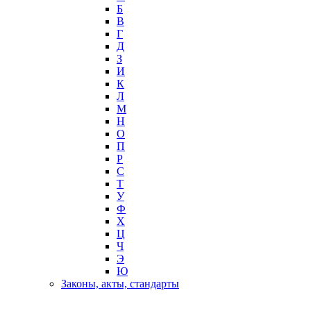
Б
В
Г
Д
З
И
К
Л
М
Н
О
П
Р
С
Т
У
Ф
Х
Ц
Ч
Э
Ю
Законы, акты, стандарты