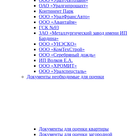
ООО «Урал-Автолайн»
ОАО «Уралгипрошахт»
Континент Парк
ООО «УралФрансАвто»
ООО «Авантайм»
ГСК №93
ЗАО «Металлургический завод имени ИП
Бардина»
ООО «УНЭСКО»
ООО «КомТехСтрой»
ООО «Серебряный дождь»
ИП Волков Е.А.
ООО «ХРОМИТ»
ООО «Уралспецсталь»
Документы необходимые для оценки
Документы для оценки квартиры
Документы для оценки загородной