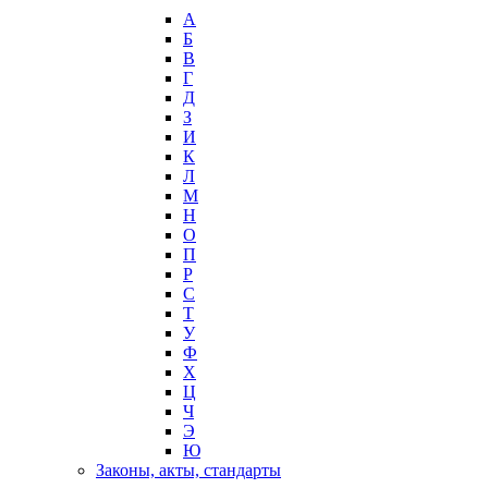
А
Б
В
Г
Д
З
И
К
Л
М
Н
О
П
Р
С
Т
У
Ф
Х
Ц
Ч
Э
Ю
Законы, акты, стандарты