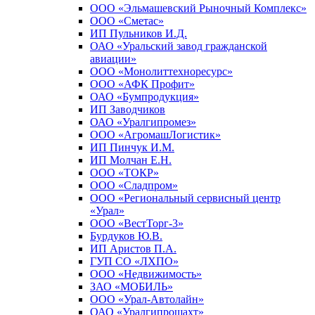
ООО «Эльмашевский Рыночный Комплекс»
ООО «Сметас»
ИП Пульников И.Д.
ОАО «Уральский завод гражданской
авиации»
ООО «Монолиттехноресурс»
ООО «АФК Профит»
ОАО «Бумпродукция»
ИП Заводчиков
ОАО «Уралгипромез»
ООО «АгромашЛогистик»
ИП Пинчук И.М.
ИП Молчан Е.Н.
ООО «ТОКР»
ООО «Сладпром»
ООО «Региональный сервисный центр
«Урал»
ООО «ВестТорг-3»
Бурдуков Ю.В.
ИП Аристов П.А.
ГУП СО «ЛХПО»
ООО «Недвижимость»
ЗАО «МОБИЛЬ»
ООО «Урал-Автолайн»
ОАО «Уралгипрошахт»