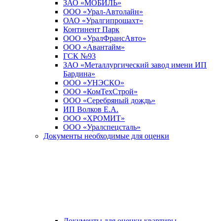
ЗАО «МОБИЛЬ»
ООО «Урал-Автолайн»
ОАО «Уралгипрошахт»
Континент Парк
ООО «УралФрансАвто»
ООО «Авантайм»
ГСК №93
ЗАО «Металлургический завод имени ИП
Бардина»
ООО «УНЭСКО»
ООО «КомТехСтрой»
ООО «Серебряный дождь»
ИП Волков Е.А.
ООО «ХРОМИТ»
ООО «Уралспецсталь»
Документы необходимые для оценки
Документы для оценки квартиры