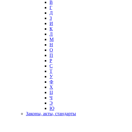
В
Г
Д
З
И
К
Л
М
Н
О
П
Р
С
Т
У
Ф
Х
Ц
Ч
Э
Ю
Законы, акты, стандарты