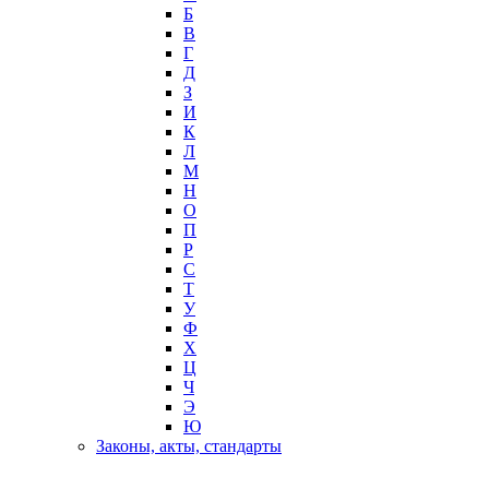
Б
В
Г
Д
З
И
К
Л
М
Н
О
П
Р
С
Т
У
Ф
Х
Ц
Ч
Э
Ю
Законы, акты, стандарты