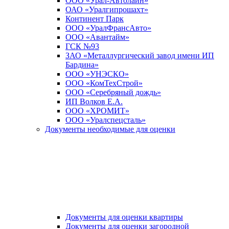
ООО «Урал-Автолайн»
ОАО «Уралгипрошахт»
Континент Парк
ООО «УралФрансАвто»
ООО «Авантайм»
ГСК №93
ЗАО «Металлургический завод имени ИП
Бардина»
ООО «УНЭСКО»
ООО «КомТехСтрой»
ООО «Серебряный дождь»
ИП Волков Е.А.
ООО «ХРОМИТ»
ООО «Уралспецсталь»
Документы необходимые для оценки
Документы для оценки квартиры
Документы для оценки загородной