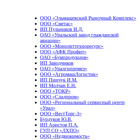
ООО «Эльмашевский Рыночный Комплекс»
ООО «Сметас»
ИП Пульников И.Д.
ОАО «Уральский завод гражданской
авиации»
ООО «Монолиттехноресурс»
ООО «АФК Профит»
ОАО «Бумпродукция»
ИП Заводчиков
ОАО «Уралгипромез»
ООО «АгромашЛогистик»
ИП Пинчук И.М.
ИП Молчан Е.Н.
ООО «ТОКР»
ООО «Сладпром»
ООО «Региональный сервисный центр
«Урал»
ООО «ВестТорг-3»
Бурдуков Ю.В.
ИП Аристов П.А.
ГУП СО «ЛХПО»
ООО «Недвижимость»