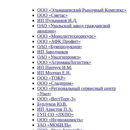
ООО «Эльмашевский Рыночный Комплекс»
ООО «Сметас»
ИП Пульников И.Д.
ОАО «Уральский завод гражданской
авиации»
ООО «Монолиттехноресурс»
ООО «АФК Профит»
ОАО «Бумпродукция»
ИП Заводчиков
ОАО «Уралгипромез»
ООО «АгромашЛогистик»
ИП Пинчук И.М.
ИП Молчан Е.Н.
ООО «ТОКР»
ООО «Сладпром»
ООО «Региональный сервисный центр
«Урал»
ООО «ВестТорг-3»
Бурдуков Ю.В.
ИП Аристов П.А.
ГУП СО «ЛХПО»
ООО «Недвижимость»
ЗАО «МОБИЛЬ»