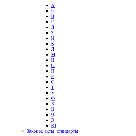
А
Б
В
Г
Д
З
И
К
Л
М
Н
О
П
Р
С
Т
У
Ф
Х
Ц
Ч
Э
Ю
Законы, акты, стандарты